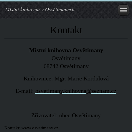
Místní knihovna v Osvětimanech
Kontakt
Místní knihovna Osvětimany
Osvětimany
68742 Osvětimany
Knihovnice: Mgr. Marie Kordulová
E-mail:
osvetimany.knihovna@seznam.cz
Zřizovatel: obec Osvětimany
Kontakt:
www.osvetimany.cz