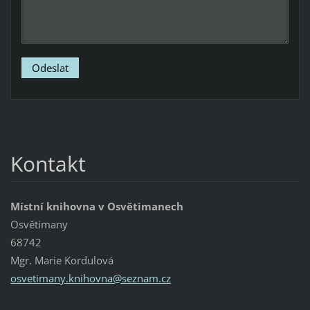
Kontakt
Místní knihovna v Osvětimanech
Osvětimany
68742
Mgr. Marie Kordulová
osvetima
ny.kniho
vna@sezn
am.cz